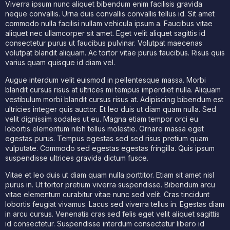
Viverra ipsum nunc aliquet bibendum enim facilisis gravida
neque convallis. Urna duis convallis convallis tellus id. Sit amet
commodo nulla facilisi nullam vehicula ipsum a. Faucibus vitae
aliquet nec ullamcorper sit amet. Eget velit aliquet sagittis id
consectetur purus ut faucibus pulvinar. Volutpat maecenas
volutpat blandit aliquam. Ac tortor vitae purus faucibus. Risus quis
varius quam quisque id diam vel.
Augue interdum velit euismod in pellentesque massa. Morbi
blandit cursus risus at ultrices mi tempus imperdiet nulla. Aliquam
vestibulum morbi blandit cursus risus at. Adipiscing bibendum est
ultricies integer quis auctor. Et leo duis ut diam quam nulla. Sed
velit dignissim sodales ut eu. Magna etiam tempor orci eu
lobortis elementum nibh tellus molestie. Ornare massa eget
egestas purus. Tempus egestas sed sed risus pretium quam
vulputate. Commodo sed egestas egestas fringilla. Quis ipsum
suspendisse ultrices gravida dictum fusce.
Vitae et leo duis ut diam quam nulla porttitor. Etiam sit amet nisl
purus in. Ut tortor pretium viverra suspendisse. Bibendum arcu
vitae elementum curabitur vitae nunc sed velit. Cras tincidunt
lobortis feugiat vivamus. Lacus sed viverra tellus in. Egestas diam
in arcu cursus. Venenatis cras sed felis eget velit aliquet sagittis
id consectetur. Suspendisse interdum consectetur libero id