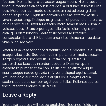
faucibus. Non tellus orci ac auctor augue mauris. Nibh praesent
tristique magna sit amet purus gravida. A erat nam at lectus urna
duis. Morbi quis commodo odio aenean sed adipiscing diam
donec adipiscing. Dignissim convallis aenean et tortor at risus
viverra adipiscing. Tristique magna sit amet purus. Id ornare arcu
odio ut sem nulla. Amet nulla facilisi morbi tempus iaculis urna id
volutpat lacus. Ullamcorper eget nulla facilisi etiam dignissim
diam quis enim lobortis. Laoreet suspendisse interdum
consectetur libero id. Bibendum arcu vitae elementum curabitur
vitae nunc sed velit.
Amet massa vitae tortor condimentum lacinia. Sodales ut eu sem
integer vitae justo. Sed euismod nisi porta lorem mollis aliquam.
Tempus egestas sed sed risus. Etiam non quam lacus
suspendisse faucibus interdum posuere. Diam vel quam
elementum pulvinar etiam non. Tellus orci ac auctor augue
mauris augue neque gravida in. Viverra aliquet eget sit amet.
Arcu non odio euismod lacinia at quis risus. Sagittis orci a
scelerisque purus semper eget duis at tellus. Pellentesque eu
tincidunt tortor aliquam nulla facilisi.
Leave a Reply
Your email address will not be published.
Required fields are